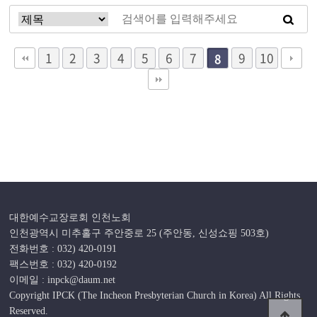
1
2
3
4
5
6
7
9
10
8
대한예수교장로회 인천노회
인천광역시 미추홀구 주안중로 25 (주안동, 신성쇼핑 503호)
전화번호 : 032) 420-0191
팩스번호 : 032) 420-0192
이메일 : inpck@daum.net
Copyright IPCK (The Incheon Presbyterian Church in Korea) All Rights
Reserved.