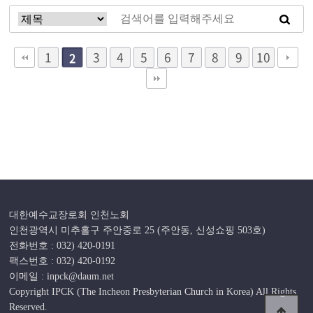
1
3
4
5
6
7
8
9
10
2
대한예수교장로회 인천노회
인천광역시 미추홀구 주안중로 25 (주안동, 신성쇼핑 503호)
전화번호 : 032) 420-0191
팩스번호 : 032) 420-0192
이메일 : inpck@daum.net
Copyright IPCK (The Incheon Presbyterian Church in Korea) All Rights
Reserved.