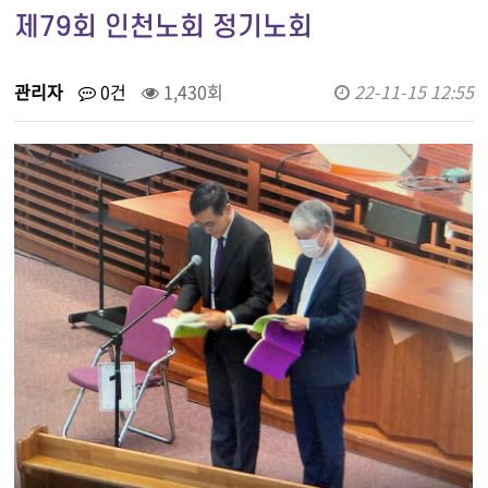
제79회 인천노회 정기노회
관리자
0건
1,430회
22-11-15 12:55