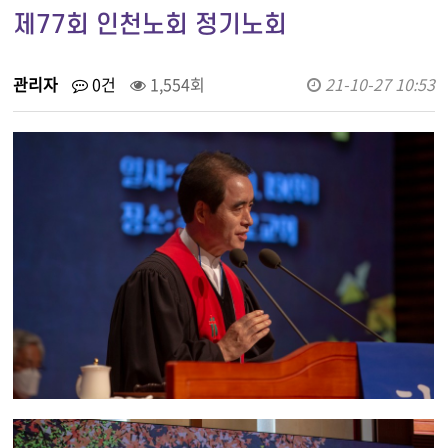
제77회 인천노회 정기노회
관리자
0건
1,554회
21-10-27 10:53